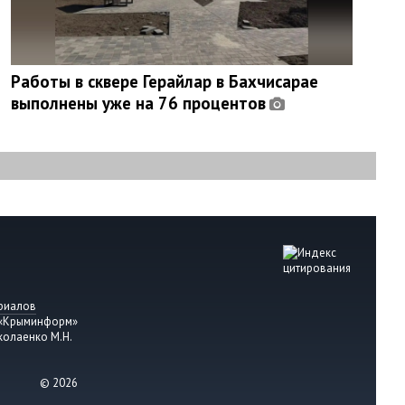
Работы в сквере Герайлар в Бахчисарае
выполнены уже на 76 процентов
риалов
 «Крыминформ»
колаенко М.Н.
© 2026