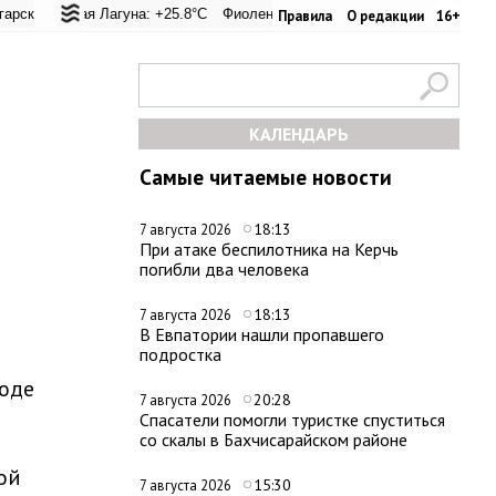
еревал: +25.1°C
ьская Лагуна: +25.8°C
Евпатория: +27.6°C
Фиолент: +26.2°C
Керчь: +28.7°C
Казачья бухта: +26.1°C
Никитский сад: 
Хер
Правила
О редакции
16+
КАЛЕНДАРЬ
Самые читаемые новости
18:13
7 августа 2026
При атаке беспилотника на Керчь
погибли два человека
18:13
7 августа 2026
В Евпатории нашли пропавшего
подростка
роде
20:28
7 августа 2026
Спасатели помогли туристке спуститься
со скалы в Бахчисарайском районе
ой
15:30
7 августа 2026