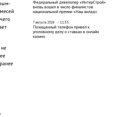
Федеральный девелопер «ИнтерСтрой»
рым-
вновь вошел в число финалистов
смесей
национальной премии «Наш вклад»
чего
11:35
7 августа 2026
ает
Похищенный телефон привел к
уголовному делу о ставках в онлайн
казино
 не
ее
ранее
ь