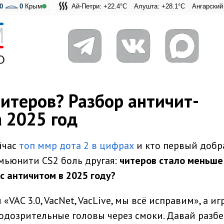
0
0
Крым
Ай-Петри: +22.4°C
Алушта: +28.1°C
Ангарский перева
Адмиральская
итеров? Разбор античит-
 2025 год
ейчас
топ ммр дота 2 в цифрах
и кто первый добр
омьюнити CS2 боль другая:
читеров стало меньше
 с античитом в 2025 году?
«VAC 3.0, VacNet, VacLive, мы всё исправим», а иг
одозрительные головы через смоки. Давай разб