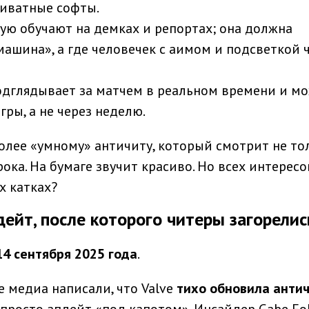
риватные софты.
рую обучают на демках и репортах; она должна
машина», а где человечек с аимом и подсветкой 
подглядывает за матчем в реальном времени и м
гры, а не через неделю.
 более «умному» античиту, который смотрит не то
рока. На бумаге звучит красиво. Но всех интерес
х катках?
дейт, после которого читеры загорелис
14 сентября 2025 года
.
е медиа написали, что Valve
тихо обновила анти