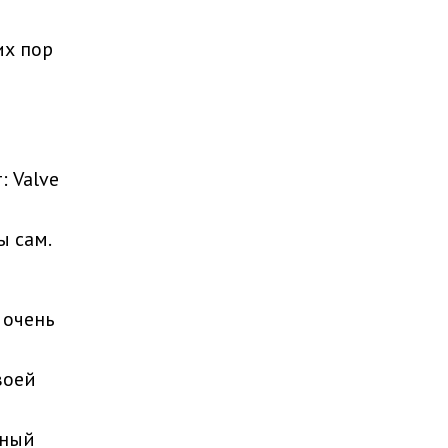
их пор
: Valve
ы сам.
 очень
воей
ьный