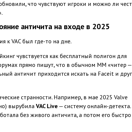
обновили, что чувствуют игроки и можно ли чес
.
тояние античита на входе в 2025
я к VAC был где-то на дне.
йкинг чувствуется как бесплатный полигон для
форумах прямо пишут, что в обычном MM «читер —
льный античит приходится искать на Faceit и дру
ческие странности. Например, в мае 2025 Valve
йно) вырубила
VAC Live
— систему онлайн-детекта. 
ботала без живого античита, а потом его быстро