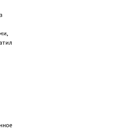
з
ми,
латил
нное