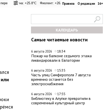
л: +25°C
 Лагуна: +25.8°C
Евпатория: +32°C
Фиолент: +26.1°C
Керчь: +33.1°C
Казачья бухта: +26.2°C
Никитский сад: +28.4°C
Херсоне
Правила
О редакции
16+
КАЛЕНДАРЬ
Самые читаемые новости
18:34
6 августа 2026
Пожар на балконе седьмого этажа
ликвидировали в Евпатории
15:35
6 августа 2026
ался
Часть улиц Симферополя 7 августа
 или
временно останется без
электроснабжения
17:55
6 августа 2026
Библиотеку в Алупке превратили в
роки
современный культурный центр
ерёмся