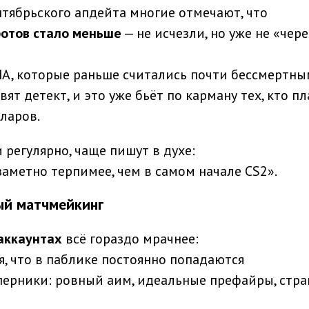
нтябрьского апдейта многие отмечают, что
ботов стало меньше
— не исчезли, но уже не «чере
A, которые раньше считались почти бессмертны
ят детект, и это уже бьёт по карману тех, кто п
ларов.
 регулярно, чаще пишут в духе:
 заметно терпимее, чем в самом начале CS2».
ый матчмейкинг
 аккаунтах
всё гораздо мрачнее:
 что в паблике постоянно попадаются
перники: ровный аим, идеальные префайры, стра