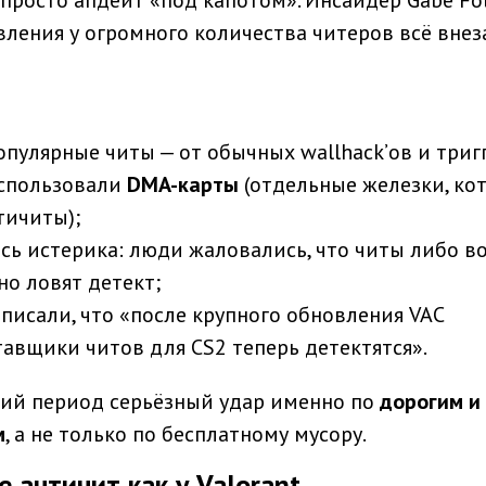
 просто апдейт «под капотом». Инсайдер Gabe Fo
овления у огромного количества читеров всё вне
пулярные читы — от обычных wallhack’ов и триг
использовали
DMA-карты
(отдельные железки, ко
тичиты);
сь истерика: люди жаловались, что читы либо в
но ловят детект;
исали, что «после крупного обновления VAC
тавщики читов для CS2 теперь детектятся».
лгий период серьёзный удар именно по
дорогим и
м
, а не только по бесплатному мусору.
е античит как у Valorant