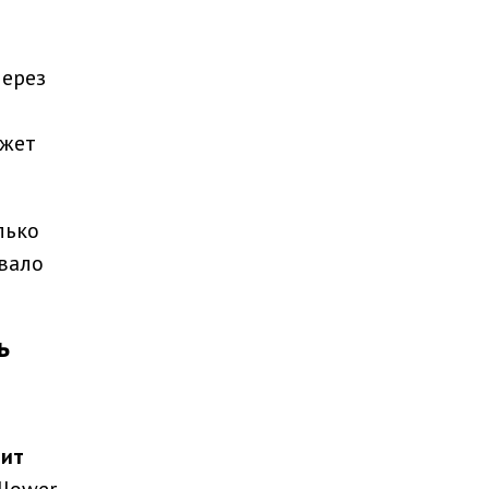
через
ожет
лько
овало
ь
чит