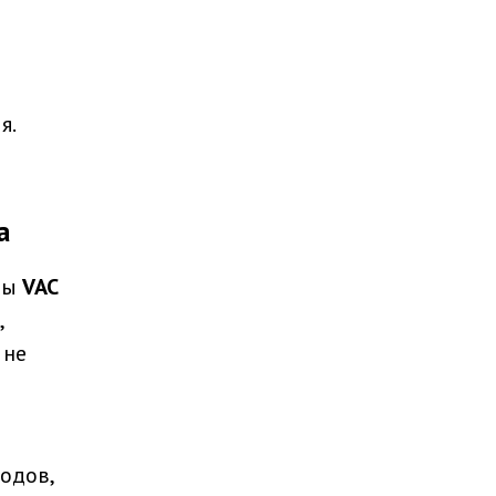
я.
а
ды
VAC
,
 не
одов,