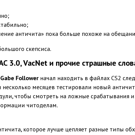
нно;
стабильно;
ление античита» пока больше похоже на обещани
большого скепсиса.
AC 3.0, VacNet и прочие страшные слов
р
Gabe Follower
начал находить в файлах CS2 сле
ки несколько месяцев тестировали новый античит
ули, чтобы смотреть на ложные срабатывания и
формации читоделам.
тичита, которое лучше цепляет разные типы обх