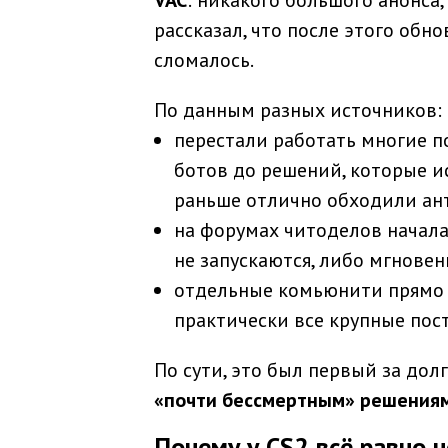
VAC
: никакого большого анонса,
рассказал, что после этого обн
сломалось.
По данным разных источников:
перестали работать многие по
ботов до решений, которые 
раньше отлично обходили ан
на форумах читоделов начала
не запускаются, либо мгновен
отдельные комьюнити прямо п
практически все крупные пос
По сути, это был первый за до
«почти бессмертным» решения
Почему у CS2 всё равно н