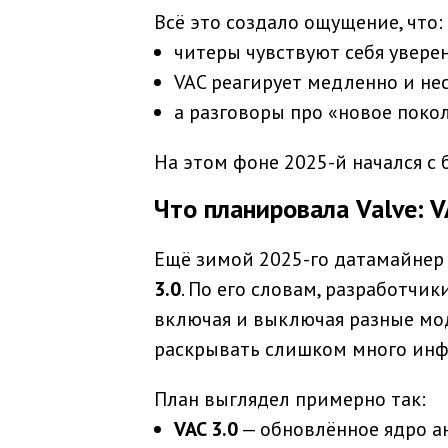
Всё это создало ощущение, что:
читеры чувствуют себя увере
VAC реагирует медленно и не
а разговоры про «новое поко
На этом фоне 2025-й начался с 
Что планировала Valve: V
Ещё зимой 2025-го датамайне
3.0
. По его словам, разработчи
включая и выключая разные мод
раскрывать слишком много ин
План выглядел примерно так:
VAC 3.0
— обновлённое ядро ан