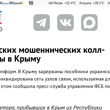
50
50
Крым
Ай-Петри: +22.4°C
Алушта: +28.1°C
Ангарский
Адмира
ских мошеннических колл-
ы в Крыму
минформ. В Крыму задержаны пособники украинс
иквидирована сеть узлов связи, используемая д
 этом сообщила пресс-служба управления ФСБ по
атора, прибывших в Крым из Республики