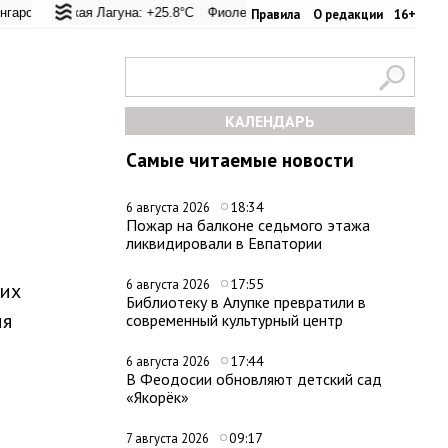
 перевал: +25°C
льская Лагуна: +25.8°C
Евпатория: +32°C
Фиолент: +26.1°C
Керчь: +33.1°C
Казачья бухта: +26.2°C
Никитский сад: +
Х
Правила
О редакции
16+
КАЛЕНДАРЬ
Самые читаемые новости
18:34
6 августа 2026
Пожар на балконе седьмого этажа
ликвидировали в Евпатории
17:55
6 августа 2026
ких
Библиотеку в Алупке превратили в
ля
современный культурный центр
17:44
6 августа 2026
В Феодосии обновляют детский сад
«Якорёк»
09:17
7 августа 2026