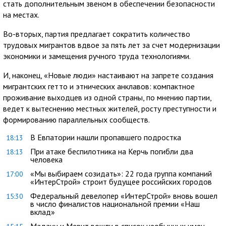
стать дополнительным звеном в обеспечении безопасности
на местах.
Во-вторых, партия предлагает сократить количество
трудовых мигрантов вдвое за пять лет за счет модернизации
экономики и замещения ручного труда технологиями.
И, наконец, «Новые люди» настаивают на запрете создания
мигрантских гетто и этнических анклавов: компактное
проживание выходцев из одной страны, по мнению партии,
ведет к вытеснению местных жителей, росту преступности и
формированию параллельных сообществ.
В Евпатории нашли пропавшего подростка
18:13
При атаке беспилотника на Керчь погибли два
18:13
человека
«Мы выбираем созидать»: 22 года группа компаний
17:00
«ИнтерСтрой» строит будущее российских городов
Федеральный девелопер «ИнтерСтрой» вновь вошел
15:30
в число финалистов национальной премии «Наш
вклад»
Мадаин и Мерит вошли в список необычных имен