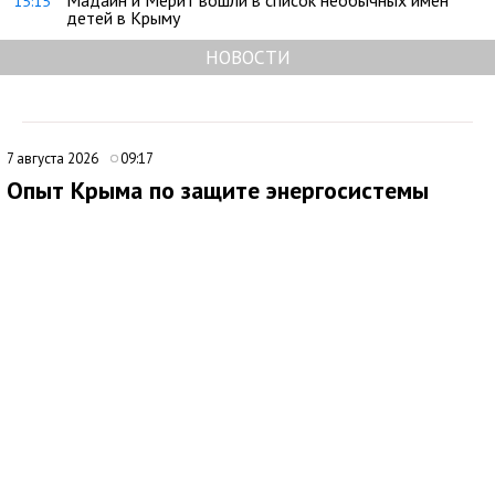
15:15
детей в Крыму
НОВОСТИ
7 августа 2026
09:17
Опыт Крыма по защите энергосистемы
могут использовать на федеральном уровне
Опыт Крыма в вопросах энергетической устойчивости может
лечь в основу новых мер поддержки граждан и бизнеса на
федеральном уровне. Об этом заявил советник главы
республики, политолог Денис Батурин, комментируя ситуацию
с электроснабжением на полуострове.
По его словам, в Севастополе уже действует механизм
компенсации затрат на установку оборудования для
альтернативной энергетики, и такой подход может быть
распространен на другие регионы, включая Крым. Батурин