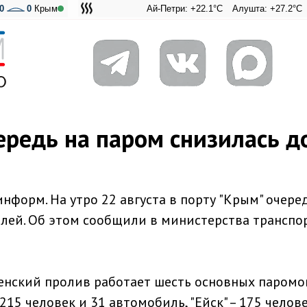
0
0
Крым
Ай-Петри: +22.1°C
Алушта: +27.2°C
Ангарск
Адми
ередь на паром снизилась д
нформ. На утро 22 августа в порту "Крым" очере
лей. Об этом сообщили в министерства транспо
ченский пролив работает шесть основных паромо
215 человек и 31 автомобиль, "Ейск" – 175 челове