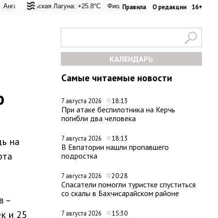
ий перевал: +25.1°C
ральская Лагуна: +25.8°C
Евпатория: +27.6°C
Фиолент: +26.2°C
Керчь: +28.7°C
Казачья бухта: +26.1°C
Никитский с
Правила
О редакции
16+
КАЛЕНДАРЬ
Самые читаемые новости
о
18:13
7 августа 2026
При атаке беспилотника на Керчь
погибли два человека
18:13
7 августа 2026
дь на
В Евпатории нашли пропавшего
рта
подростка
20:28
7 августа 2026
Спасатели помогли туристке спуститься
со скалы в Бахчисарайском районе
в –
к и 25
15:30
7 августа 2026