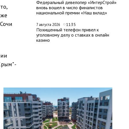
Федеральный девелопер «ИнтерСтрой»
то,
вновь вошел в число финалистов
национальной премии «Наш вклад»
кже
"Сочи
11:35
7 августа 2026
Похищенный телефон привел к
уголовному делу о ставках в онлайн
казино
ции
рым" -