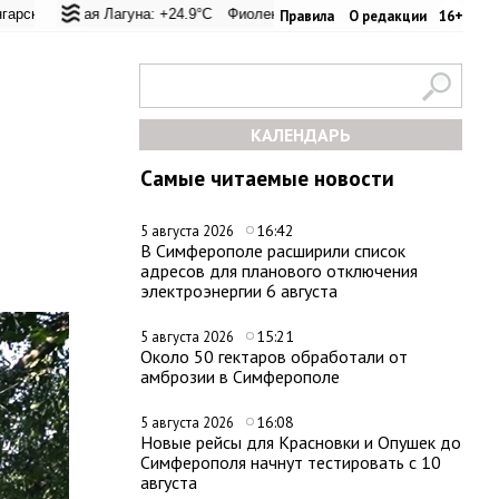
ревал: +22.8°C
ская Лагуна: +24.9°C
Евпатория: +22.8°C
Фиолент: +25.6°C
Керчь: +28°C
Казачья бухта: +25.4°C
Никитский сад: +26
Хер
Правила
О редакции
16+
КАЛЕНДАРЬ
Самые читаемые новости
16:42
5 августа 2026
В Симферополе расширили список
адресов для планового отключения
электроэнергии 6 августа
15:21
5 августа 2026
Около 50 гектаров обработали от
амброзии в Симферополе
16:08
5 августа 2026
Новые рейсы для Красновки и Опушек до
Симферополя начнут тестировать с 10
августа