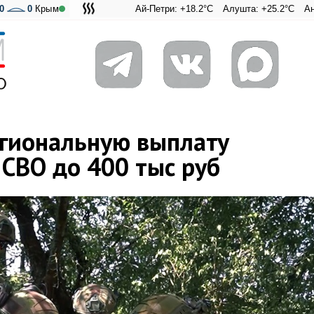
0
0
Крым
Ай-Петри: +18.2°C
Алушта: +25.2°C
Ангарский пе
Адмираль
гиональную выплату
 СВО до 400 тыс руб