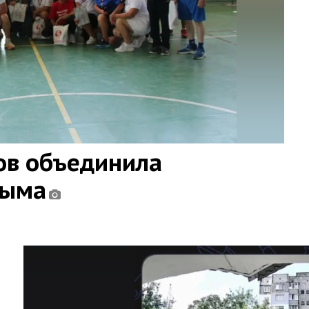
ов объединила
рыма