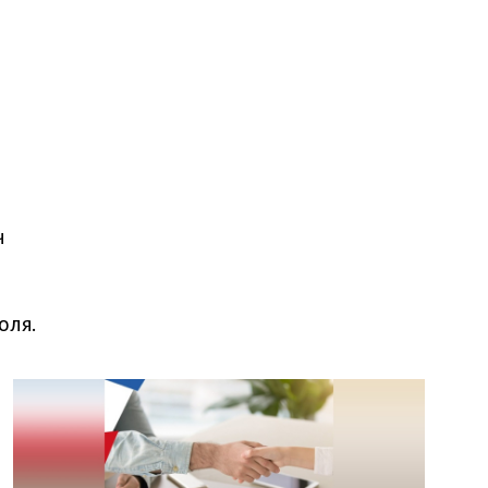
ч
оля.