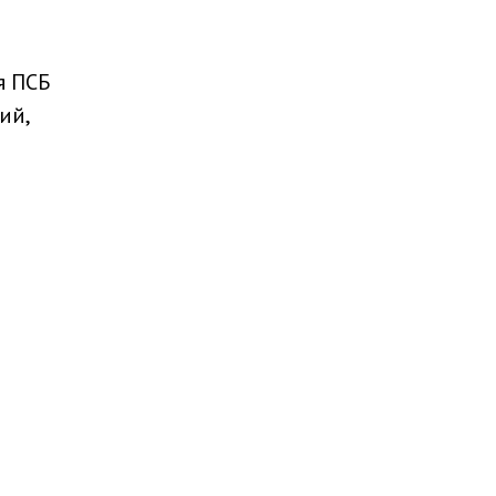
я ПСБ
ий,