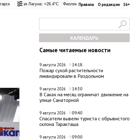
вал: +21.3°C
ая Лагуна: +26.4°C
Евпатория: +23.6°C
Фиолент: +26.3°C
Керчь: +31.2°C
Казачья бухта: +26.2°C
Никитский сад: +27
Херсо
Правила
О редакции
16+
КАЛЕНДАРЬ
Самые читаемые новости
14:18
9 августа 2026
Пожар сухой растительности
ликвидировали в Раздольном
14:30
9 августа 2026
В Саках на месяц ограничат движение на
улице Санаторной
09:40
9 августа 2026
Спасатели вывели туриста с обрывистого
склона Таракташа
09:00
9 августа 2026