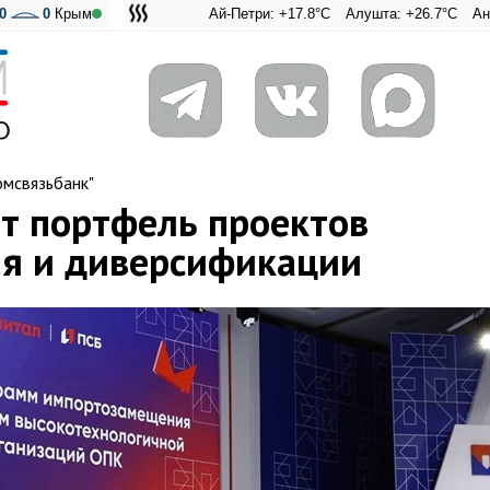
0
0
Крым
Ай-Петри: +17.8°C
Алушта: +26.7°C
Ангарский пере
Адмиральск
мсвязьбанк"
ит портфель проектов
я и диверсификации