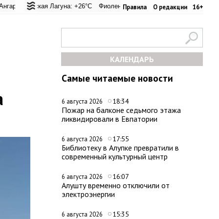
перевал: +25.1°C
ьская Лагуна: +26°C
Евпатория: +27.2°C
Фиолент: +25.9°C
Керчь: +28.5°C
Казачья бухта: +25.9°C
Никитский сад:
Херс
Правила
О редакции
16+
КАЛЕНДАРЬ
Самые читаемые новости
а
18:34
6 августа 2026
Пожар на балконе седьмого этажа
ликвидировали в Евпатории
17:55
6 августа 2026
Библиотеку в Алупке превратили в
современный культурный центр
16:07
6 августа 2026
Алушту временно отключили от
электроэнергии
15:35
6 августа 2026