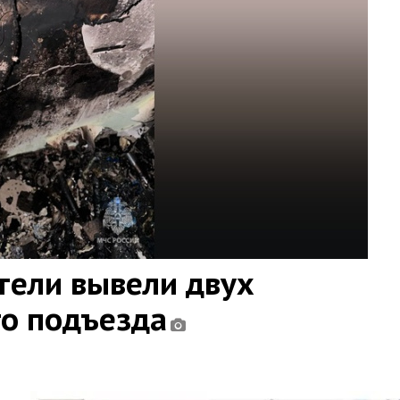
тели вывели двух
го подъезда