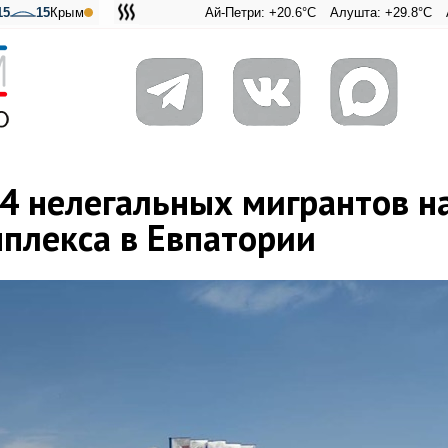
15
15
Крым
Ай-Петри: +20.6°C
Алушта: +29.8°C
Ангарский 
Адмирал
4 нелегальных мигрантов н
мплекса в Евпатории