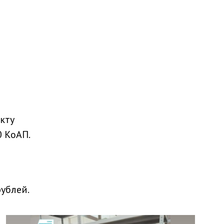
кту
 КоАП.
ублей.