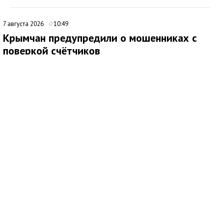
7 августа 2026
10:49
Крымчан предупредили о мошенниках с
поверкой счётчиков
Медиаисточник: Администрация города Симферополя Республики Крым
Жителям напомнили о росте числа мошеннических схем,