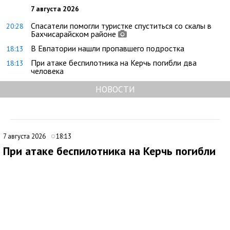
7 августа 2026
Спасатели помогли туристке спуститься со скалы в
20:28
Бахчисарайском районе
В Евпатории нашли пропавшего подростка
18:13
При атаке беспилотника на Керчь погибли два
18:13
человека
НОВОСТИ
7 августа 2026
18:13
При атаке беспилотника на Керчь погибли
два человека
В ходе очередной атаки украинского беспилотника по Крыму
под ударом оказался многоквартирный дом в Керчи. Об этом
сообщил глава Республики Крым Сергей Аксёнов.
По его словам, в результате происшествия погибли два