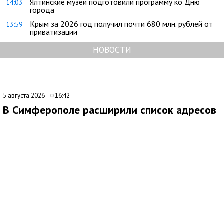
Ялтинские музеи подготовили программу ко Дню
14:03
города
Крым за 2026 год получил почти 680 млн. рублей от
13:59
приватизации
НОВОСТИ
5 августа 2026
16:42
В Симферополе расширили список адресов
для планового отключения электроэнергии
6 августа
В Симферополе внесли дополнения в график плановых
отключений электроэнергии. По обновленным данным, 6
августа 2026 года подача электричества будет временно
прекращена на ряде улиц и переулков города.
Отключение запланировано на период с 8:00 до 17:00.
Электроснабжение будет отсутствовать по улицах: