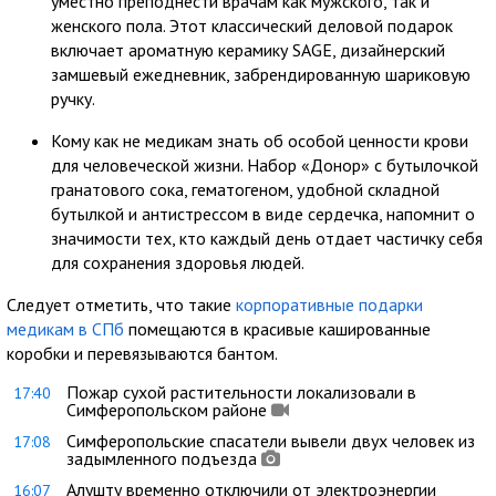
уместно преподнести врачам как мужского, так и
женского пола. Этот классический деловой подарок
включает ароматную керамику SAGE, дизайнерский
замшевый ежедневник, забрендированную шариковую
ручку.
Кому как не медикам знать об особой ценности крови
для человеческой жизни. Набор «Донор» с бутылочкой
гранатового сока, гематогеном, удобной складной
бутылкой и антистрессом в виде сердечка, напомнит о
значимости тех, кто каждый день отдает частичку себя
для сохранения здоровья людей.
Следует отметить, что такие
корпоративные подарки
медикам в СПб
помещаются в красивые кашированные
коробки и перевязываются бантом.
Пожар сухой растительности локализовали в
17:40
Симферопольском районе
Симферопольские спасатели вывели двух человек из
17:08
задымленного подъезда
Алушту временно отключили от электроэнергии
16:07