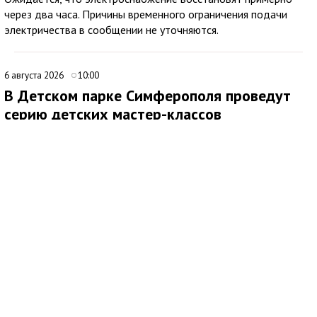
через два часа. Причины временного ограничения подачи
электричества в сообщении не уточняются.
6 августа 2026
10:00
В Детском парке Симферополя проведут
серию детских мастер-классов
Медиаисточник: Муниципальное бюджетное учреждение культуры Парки
столицы
В Детском парке Симферополя с 6 по 9 августа пройдут
мастер-классы и игровая программа для детей. Организаторы
подготовили несколько бесплатных мероприятий творческого
и развлекательного формата.
6 августа в 13:00 рядом со сценой состоится мастер-класс по
оригами под названием Отряд героев. На следующий день, 7
августа, в это же время здесь же запланирован вокальный
мастер-класс Весёлая песенка.