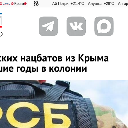
Крым
Ай-Петри: +21.4°C
Алушта: +28°C
Ангарский перева
Адмиральск
⛔
⛔
ских нацбатов из Крыма
ие годы в колонии