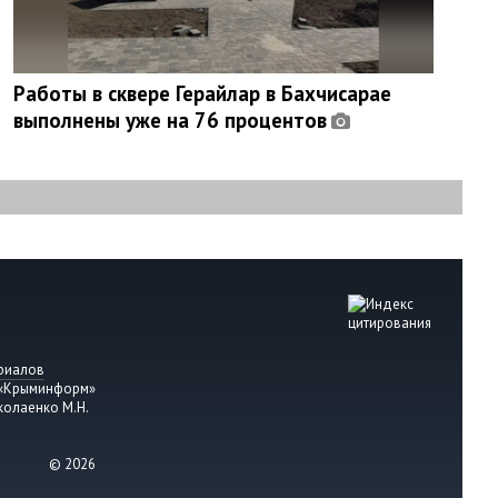
Работы в сквере Герайлар в Бахчисарае
выполнены уже на 76 процентов
риалов
 «Крыминформ»
колаенко М.Н.
© 2026