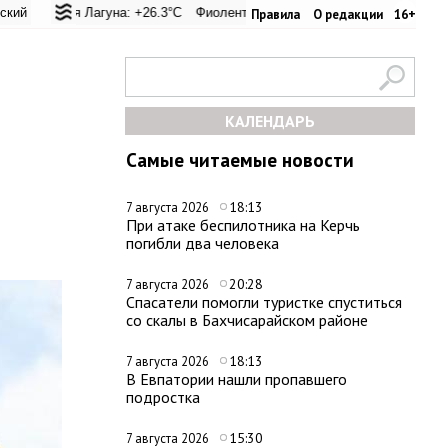
л: +24.9°C
ая Лагуна: +26.3°C
Евпатория: +33.8°C
Фиолент: +26.6°C
Керчь: +31°C
Казачья бухта: +26.6°C
Никитский сад: +27°C
Херсо
Правила
О редакции
16+
КАЛЕНДАРЬ
Самые читаемые новости
18:13
7 августа 2026
При атаке беспилотника на Керчь
погибли два человека
20:28
7 августа 2026
Спасатели помогли туристке спуститься
со скалы в Бахчисарайском районе
18:13
7 августа 2026
В Евпатории нашли пропавшего
подростка
15:30
7 августа 2026