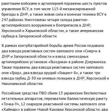
ракетными войсками и артиллерией поражены шесть пунктов
управления ВСУ, в том числе 115-й механизированной
бригады в ДНР, а также живая сила и военная техника ВСУ в
247 районах. Уничтожены четыре склада ракетно-
артиллерийского вооружения и боеприпасов в ДНР,
Херсонской и Харьковской областях, а также американская
гаубица в Запорожской области.
В рамках контрбатарейной борьбы армия России подавила
два взвода реактивных систем залпового огня «Смерч» в
ДНР и Запорожской области и взвод самоходных
артиллерийских установок «Гвоздика» в районе Дзержинска.
Также поражены два взвода реактивных систем залпового
огня «Град», два взвода орудий «Гиацинт-Б», а также три
взвода гаубиц Д-30 на огневых позициях в ДНР, Херсонской и
Николаевской областях.
Российские средства ПВО сбили 13 украинских беспилотных
летательных аппаратов, перехватили баллистическую ракету
«Точка-У», 12 снарядов реактивной системы залпового огня
«Хаймарс» в районе Новой Каховки Херсонской области, два