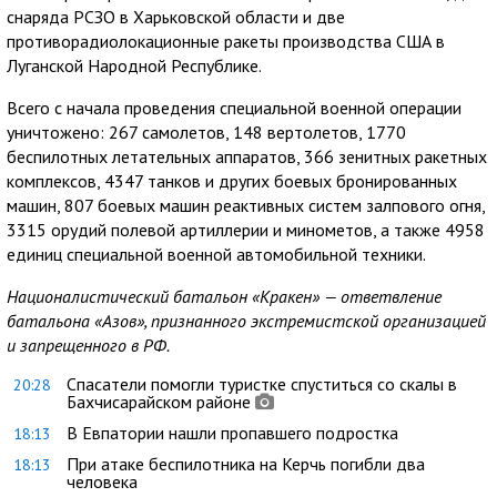
снаряда РСЗО в Харьковской области и две
противорадиолокационные ракеты производства США в
Луганской Народной Республике.
Всего с начала проведения специальной военной операции
уничтожено: 267 самолетов, 148 вертолетов, 1770
беспилотных летательных аппаратов, 366 зенитных ракетных
комплексов, 4347 танков и других боевых бронированных
машин, 807 боевых машин реактивных систем залпового огня,
3315 орудий полевой артиллерии и минометов, а также 4958
единиц специальной военной автомобильной техники.
Националистический батальон «Кракен» — ответвление
батальона «Азов», признанного экстремистской организацией
и запрещенного в РФ.
Спасатели помогли туристке спуститься со скалы в
20:28
Бахчисарайском районе
В Евпатории нашли пропавшего подростка
18:13
При атаке беспилотника на Керчь погибли два
18:13
человека