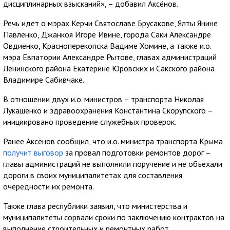
дисциплинарных взысканий», – добавил Аксёнов.
Речь идет о мэрах Керчи Святославе Брусакове, Ялты Янине
Павленко, Джанкоя Игоре Ивине, города Саки Александре
Овдиенко, Красноперекопска Вадиме Хомине, а также и.о.
мэра Евпатории Александре Рытове, главах администраций
Ленинского района Екатерине Юровских и Сакского района
Владимире Сабивчаке.
В отношении двух и.о. министров – транспорта Николая
Лукашенко и здравоохранения Константина Скорупского –
инициировано проведение служебных проверок.
Ранее Аксёнов сообщил, что и.о. министра транспорта Крыма
получит выговор
за провал подготовки ремонтов дорог –
главы администраций не выполнили поручение и не объехали
дороги в своих муниципалитетах для составления
очередности их ремонта.
Также глава республики заявил, что министерства и
муниципалитеты сорвали сроки по заключению контрактов на
выполнение строительных и ремонтных работ.