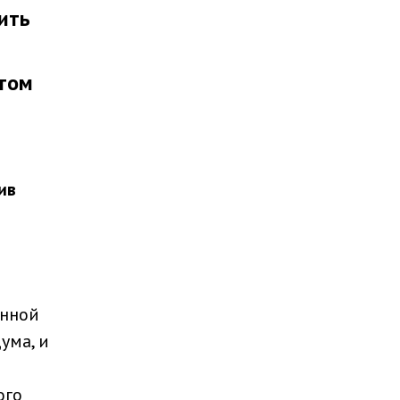
ить
этом
ив
енной
ума, и
ого