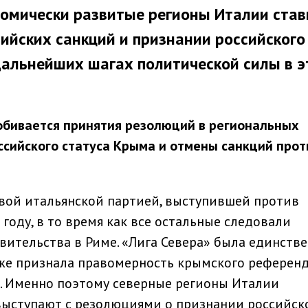
омически развитые регионы Италии став
ийских санкций и признании российского
 дальнейших шагах политической силы в 
обивается принятия резолюций в региональных
ссийского статуса Крыма и отмены санкций прот
рвой итальянской партией, выступившей против
году, в то время как все остальные следовали
ительства в Риме. «Лига Севера» была единств
 же признала правомерность крымского референд
х. Именно поэтому северные регионы Италии
 выступают с резолюциями о признании российск