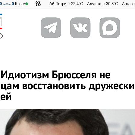
0
0
Крым
Ай-Петри: +22.4°C
Алушта: +30.8°C
Ангарский перева
Адмиральская
 Идиотизм Брюсселя не
цам восстановить дружески
ией