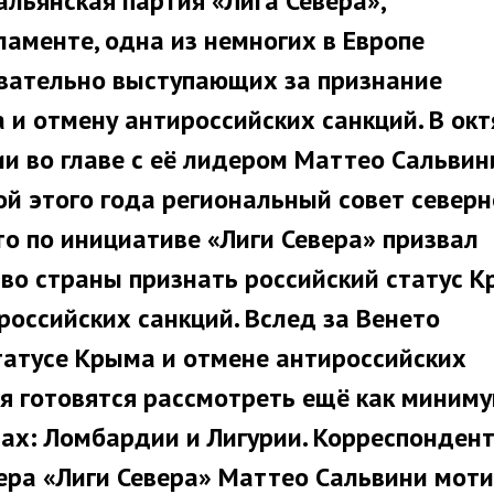
льянская партия «Лига Севера»,
аменте, одна из немногих в Европе
овательно выступающих за признание
 и отмену антироссийских санкций. В ок
и во главе с её лидером Маттео Сальвин
ой этого года региональный совет север
о по инициативе «Лиги Севера» призвал
во страны признать российский статус 
оссийских санкций. Вслед за Венето
татусе Крыма и отмене антироссийских
я готовятся рассмотреть ещё как миниму
тах: Ломбардии и Лигурии. Корреспонден
ра «Лиги Севера» Маттео Сальвини моти