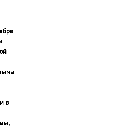
тябре
и
ной
Крыма
м в
т
вы,