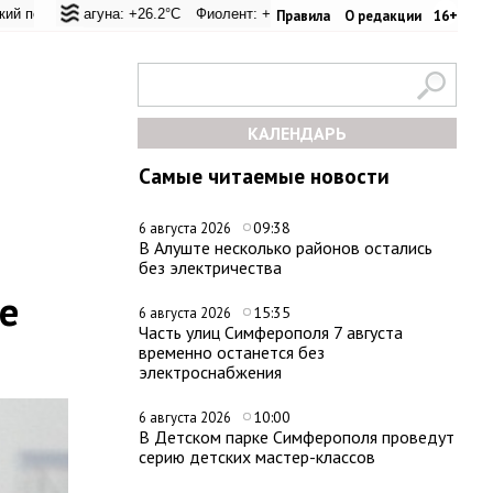
л: +26.8°C
 Лагуна: +26.2°C
Евпатория: +32.8°C
Фиолент: +26.1°C
Керчь: +30.6°C
Казачья бухта: +26.1°C
Никитский сад: +29.6
Херсоне
Правила
О редакции
16+
КАЛЕНДАРЬ
Самые читаемые новости
09:38
6 августа 2026
В Алуште несколько районов остались
без электричества
е
15:35
6 августа 2026
Часть улиц Симферополя 7 августа
временно останется без
электроснабжения
10:00
6 августа 2026
В Детском парке Симферополя проведут
серию детских мастер-классов