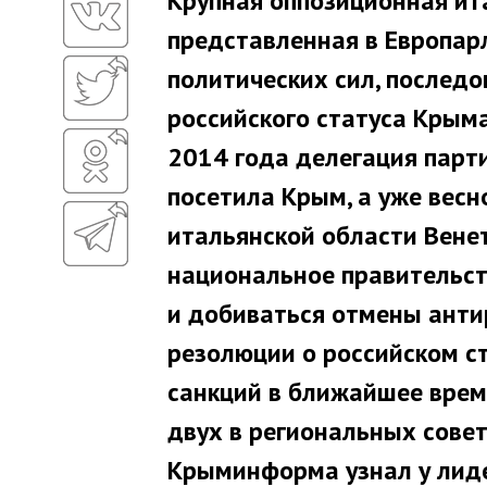
Крупная оппозиционная ита
представленная в Европарл
политических сил, послед
российского статуса Крыма
2014 года делегация парти
посетила Крым, а уже весн
итальянской области Венет
национальное правительст
и добиваться отмены антир
резолюции о российском с
санкций в ближайшее врем
двух в региональных сове
Крыминформа узнал у лиде