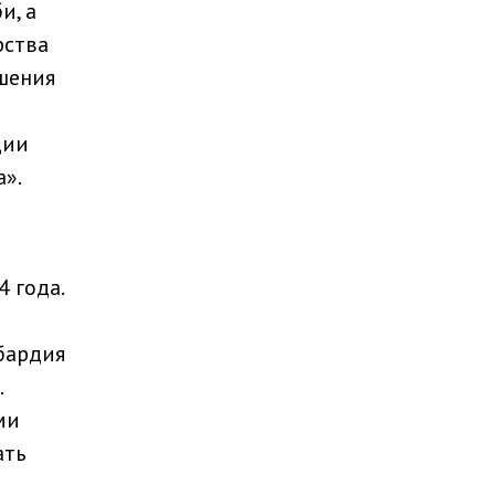
и, а
рства
шения
ции
а».
 года.
бардия
.
ми
ать