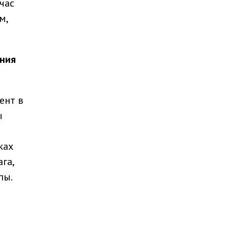
час
м,
ения
ент в
ы
ках
га,
пы.