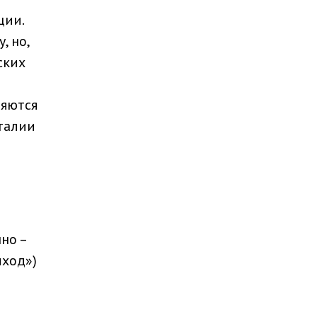
ции.
, но,
ских
ляются
талии
но –
ыход»)