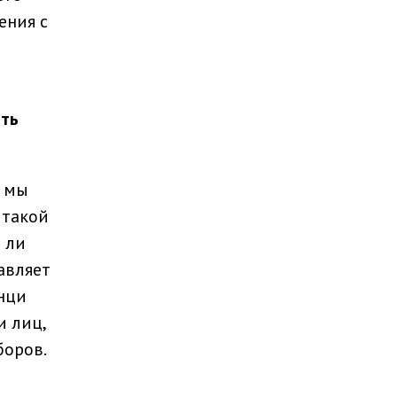
ения с
ыть
, мы
 такой
т ли
авляет
нци
и лиц,
боров.