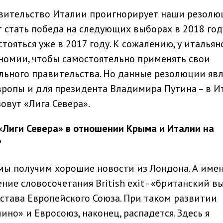
авительство Италии проигнорирует наши резолю
тать победа на следующих выборах в 2018 году
стояться уже в 2017 году. К сожалению, у итальян
номии, чтобы самостоятельно применять свои
льного правительства. Но данные резолюции яв
вропы и для президента Владимира Путина – в И
зовут «Лига Севера».
«Лиги Севера» в отношении Крыма и Италии на
?
 мы получим хорошие новости из Лондона. А имен
ние словосочетания British exit - «британский в
става Европейского Союза. При таком развитии
но» и Евросоюз, наконец, распадется. Здесь я