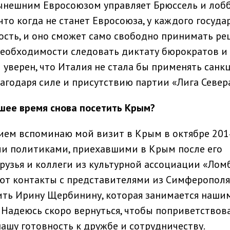
ынешним Евросоюзом управляет Брюссель и лобб
что когда не станет Евросоюза, у каждого госуда
ость, и оно сможет само свободно принимать ре
необходимости следовать диктату бюрократов и
 уверен, что Италия не стала бы применять санк
лагодаря силе и присутствию партии «Лига Север
шее время снова посетить Крым?
ием вспоминаю мой визит в Крым в октябре 2014
и политиками, приехавшими в Крым после его
друзья и коллеги из культурной ассоциации «Лом
ют контакты с представителями из Симферополя
ить Ирину Щербинину, которая занимается наши
 Надеюсь скоро вернуться, чтобы поприветствов
ашу готовность к дружбе и сотрудничеству.