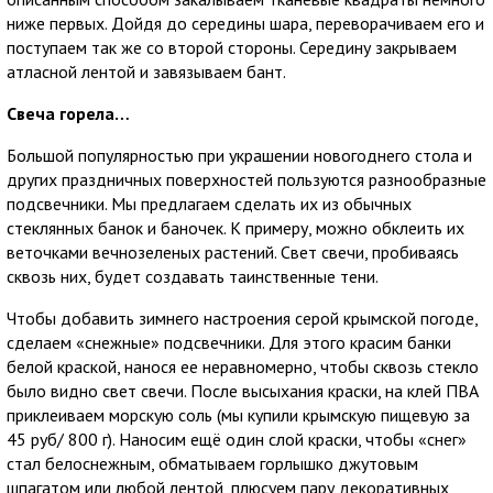
ниже первых. Дойдя до середины шара, переворачиваем его и
поступаем так же со второй стороны. Середину закрываем
атласной лентой и завязываем бант.
Свеча горела…
Большой популярностью при украшении новогоднего стола и
других праздничных поверхностей пользуются разнообразные
подсвечники. Мы предлагаем сделать их из обычных
стеклянных банок и баночек. К примеру, можно обклеить их
веточками вечнозеленых растений. Свет свечи, пробиваясь
сквозь них, будет создавать таинственные тени.
Чтобы добавить зимнего настроения серой крымской погоде,
сделаем «снежные» подсвечники. Для этого красим банки
белой краской, нанося ее неравномерно, чтобы сквозь стекло
было видно свет свечи. После высыхания краски, на клей ПВА
приклеиваем морскую соль (мы купили крымскую пищевую за
45 руб/ 800 г). Наносим ещё один слой краски, чтобы «снег»
стал белоснежным, обматываем горлышко джутовым
шпагатом или любой лентой, плюсуем пару декоративных