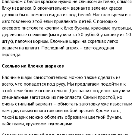
баллоном с белой краской нужно не слишком активно, опыляя
ёлку издалека. В окончательном варианте зеленая краска
должна быть немного видна из под белой. Настало время и к
изготовлению этой ёлки привлекать детей. С помощью
клеевого пистолета крепим к ёлке бусины, красивые пуговицы,
деревянные снежинки (мы купили за 50 рублей упаковку из 10
штук), палочки корицы. Ёлочные шары на скрепках легко
вешаем на шпагат. Последний штрих – светодиодная
гирлянда.
Сколько на ёлочке шариков
Ёлочные шары самостоятельно можно также сделать из
всего, что попадется под руку. Мы предлагаем подойти и к
этой теме более основательно. Для наших поделок закупили
специальные заготовки из пенопласта. Самый простой, но
очень стильный вариант – обмотать заготовку уже известным
нам джутовым шпагатом или любой пряжей. Кроме того,
такой шарик можно обклеить обрезками цветной бумаги,
пайетками, кружевом, пуговицами.