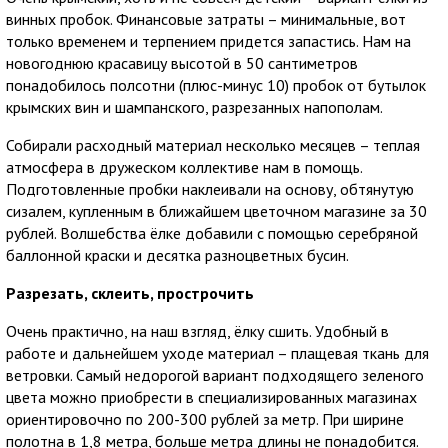
винных пробок. Финансовые затраты – минимальные, вот
только временем и терпением придется запастись. Нам на
новогоднюю красавицу высотой в 50 сантиметров
понадобилось полсотни (плюс-минус 10) пробок от бутылок
крымских вин и шампанского, разрезанных напополам.
Собирали расходный материал несколько месяцев – теплая
атмосфера в дружеском коллективе нам в помощь.
Подготовленные пробки наклеивали на основу, обтянутую
сизалем, купленным в ближайшем цветочном магазине за 30
рублей. Волшебства ёлке добавили с помощью серебряной
баллонной краски и десятка разноцветных бусин.
Разрезать, склеить, прострочить
Очень практично, на наш взгляд, ёлку сшить. Удобный в
работе и дальнейшем уходе материал – плащевая ткань для
ветровки. Самый недорогой вариант подходящего зеленого
цвета можно приобрести в специализированных магазинах
ориентировочно по 200-300 рублей за метр. При ширине
полотна в 1,8 метра, больше метра длины не понадобится.