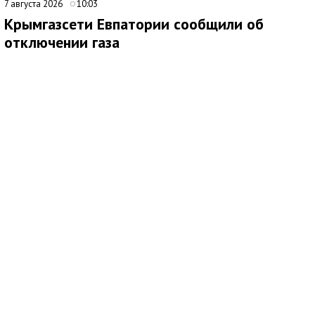
7 августа 2026
10:03
Крымгазсети Евпатории сообщили об
отключении газа
Медиаисточник: ГУП РК Крымгазсети
Евпаторийское УЭГХ ГУП РК Крымгазсети предупредило
жителей о временном прекращении газоснабжения в связи с
плановыми работами по переврезке вновь построенного