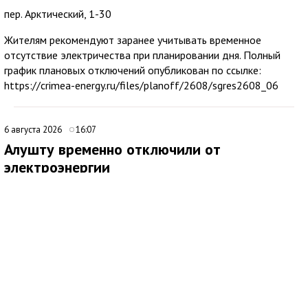
пер. Арктический, 1-30
Жителям рекомендуют заранее учитывать временное
отсутствие электричества при планировании дня. Полный
график плановых отключений опубликован по ссылке:
https://crimea-energy.ru/files/planoff/2608/sgres2608_06
6 августа 2026
16:07
Алушту временно отключили от
электроэнергии
В Алуште временно ограничили подачу электроэнергии на
территории всего муниципалитета. Об этом сообщила глава
администрации города Галина Огнёва.
По ее словам, отключение связано с проведением аварийных
работ. Ожидается, что электроснабжение восстановят
примерно через два часа.