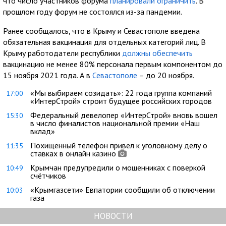
что число участников форума
планировали ограничить
. В
прошлом году форум не состоялся из-за пандемии.
Ранее сообщалось, что в Крыму и Севастополе введена
обязательная вакцинация для отдельных категорий лиц. В
Крыму работодатели республики
должны обеспечить
вакцинацию не менее 80% персонала первым компонентом до
15 ноября 2021 года. А в
Севастополе
– до 20 ноября.
«Мы выбираем созидать»: 22 года группа компаний
17:00
«ИнтерСтрой» строит будущее российских городов
Федеральный девелопер «ИнтерСтрой» вновь вошел
15:30
в число финалистов национальной премии «Наш
вклад»
Похищенный телефон привел к уголовному делу о
11:35
ставках в онлайн казино
Крымчан предупредили о мошенниках с поверкой
10:49
счётчиков
«Крымгазсети» Евпатории сообщили об отключении
10:03
газа
НОВОСТИ