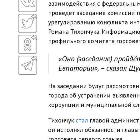
взаимодействия с федеральным
проведёт заседание комиссии 
урегулированию конфликта инт
Романа Тихончука. Информаци
профильного комитета горсове
«Оно (заседание) пройд
Евпатории», – сказал Щу
На заседании будут рассмотре
города об устранении выявлен
коррупции и муниципальной сл
Тихончук
стал
главой администр
он исполнял обязанности главы
горсовета первого созыва.