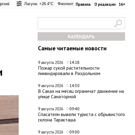
вал: +21.3°C
ая Лагуна: +26.4°C
Евпатория: +23.6°C
Фиолент: +26.3°C
Керчь: +31.2°C
Казачья бухта: +26.2°C
Никитский сад: +27
Херсо
Правила
О редакции
16+
КАЛЕНДАРЬ
Самые читаемые новости
14:18
9 августа 2026
и
Пожар сухой растительности
ликвидировали в Раздольном
14:30
9 августа 2026
В Саках на месяц ограничат движение на
улице Санаторной
09:40
9 августа 2026
Спасатели вывели туриста с обрывистого
склона Таракташа
09:00
9 августа 2026