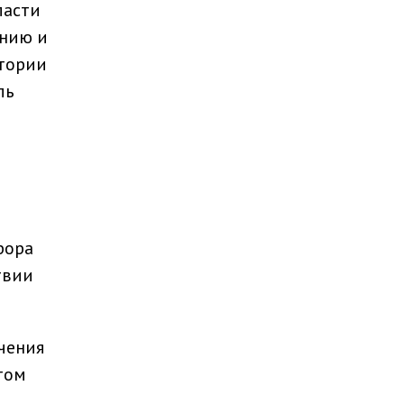
ласти
ению и
тории
ль
рора
твии
чения
том