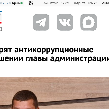
0
0
Крым
Ай-Петри: +17.8°C
Алушта: +26.7°C
Ангарский пере
Адмиральск
рят антикоррупционные
шении главы администраци