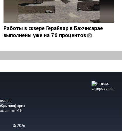
Работы в сквере Герайлар в Бахчисарае
выполнены уже на 76 процентов
риалов
 «Крыминформ»
колаенко М.Н.
© 2026