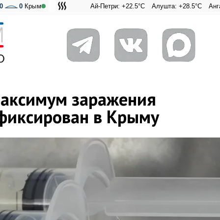
0
0
Крым
Ай-Петри: +22.5°C
Алушта: +28.5°C
Ангарский пер
Адмиральс
максимум заражения
фиксирован в Крыму