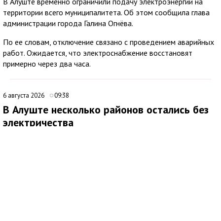
В Алуште временно ограничили подачу электроэнергии на
территории всего муниципалитета. Об этом сообщила глава
администрации города Галина Огнёва.
По ее словам, отключение связано с проведением аварийных
работ. Ожидается, что электроснабжение восстановят
примерно через два часа.
6 августа 2026
09:38
В Алуште несколько районов остались без
электричества
В Алуште временно ограничена подача электроэнергии в
нескольких районах города. Об этом сообщила глава
администрации Алушты Галина Огнёва.
По её данным, отключение затронуло улицы Ялтинскую,
Юбилейную и 60 лет СССР, а также микрорайон Мирный.
Ожидается, что электроснабжение восстановят примерно