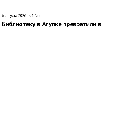
6 августа 2026
17:55
Библиотеку в Алупке превратили в
современный культурный центр
Медиаисточник: Администрация города Ялта Республики Крым
В Алупке подходит к завершению ремонт библиотеки-