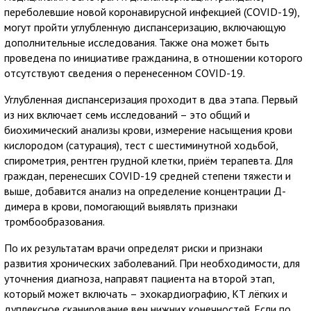
переболевшие новой коронавирусной инфекцией (COVID-19),
могут пройти углубленную диспансеризацию, включающую
дополнительные исследования. Также она может быть
проведена по инициативе гражданина, в отношении которого
отсутствуют сведения о перенесенном COVID-19.
Углубленная диспансеризация проходит в два этапа. Первый
из них включает семь исследований – это общий и
биохимический анализы крови, измерение насыщения крови
кислородом (сатурация), тест с шестиминутной ходьбой,
спирометрия, рентген грудной клетки, приём терапевта. Для
граждан, перенесших COVID-19 средней степени тяжести и
выше, добавится анализ на определение концентрации Д-
димера в крови, помогающий выявлять признаки
тромбообразования.
По их результатам врачи определят риски и признаки
развития хронических заболеваний. При необходимости, для
уточнения диагноза, направят пациента на второй этап,
который может включать – эхокардиографию, КТ лёгких и
дуплексное сканирование вен нижних конечностей. Если по