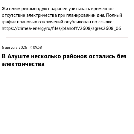
Жителям рекомендуют заранее учитывать временное
отсутствие электричества при планировании дня. Полный
график плановых отключений опубликован по ссылке:
https://crimea-energy.ru/files/planoff/2608/sgres2608_06
6 августа 2026
09:38
В Алуште несколько районов остались без
электричества
В Алуште временно ограничена подача электроэнергии в
нескольких районах города. Об этом сообщила глава
администрации Алушты Галина Огнёва.
По её данным, отключение затронуло улицы Ялтинскую,
Юбилейную и 60 лет СССР, а также микрорайон Мирный.
Ожидается, что электроснабжение восстановят примерно
через два часа. Причины временного ограничения подачи
электричества в сообщении не уточняются.