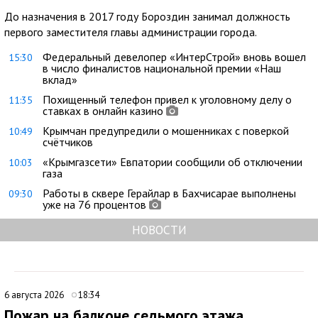
До назначения в 2017 году Бороздин занимал должность
первого заместителя главы администрации города.
Федеральный девелопер «ИнтерСтрой» вновь вошел
15:30
в число финалистов национальной премии «Наш
вклад»
Похищенный телефон привел к уголовному делу о
11:35
ставках в онлайн казино
Крымчан предупредили о мошенниках с поверкой
10:49
счётчиков
«Крымгазсети» Евпатории сообщили об отключении
10:03
газа
Работы в сквере Герайлар в Бахчисарае выполнены
09:30
уже на 76 процентов
НОВОСТИ
6 августа 2026
18:34
Пожар на балконе седьмого этажа