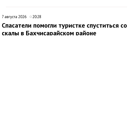
7 августа 2026
20:28
Спасатели помогли туристке спуститься со
скалы в Бахчисарайском районе
Медиаисточник: Главное управление МЧС России по Республике Крым
7 августа спасатели МЧС России оказали помощь туристке,