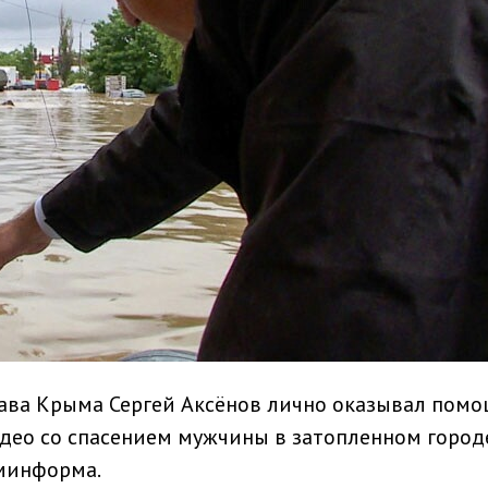
лава Крыма Сергей Аксёнов лично оказывал пом
део со спасением мужчины в затопленном город
минформа.