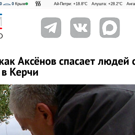
0
0
Крым
Ай-Петри: +18.8°C
Алушта: +28.2°C
Ангарский перева
Адмиральска
как Аксёнов спасает людей 
 в Керчи