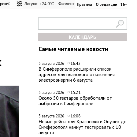
л: +20.8°C
я Лагуна: +24.9°C
Евпатория: +22.1°C
Фиолент: +25.6°C
Керчь: +28°C
Казачья бухта: +25.4°C
Никитский сад: +26°C
Херсон
Правила
О редакции
16+
КАЛЕНДАРЬ
Самые читаемые новости
с
16:42
5 августа 2026
В Симферополе расширили список
адресов для планового отключения
электроэнергии 6 августа
15:21
5 августа 2026
Около 50 гектаров обработали от
амброзии в Симферополе
16:08
5 августа 2026
Новые рейсы для Красновки и Опушек до
Симферополя начнут тестировать с 10
августа