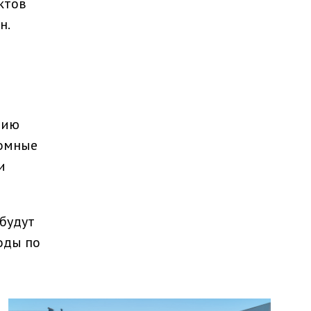
ктов
н.
нию
ромные
и
 будут
оды по