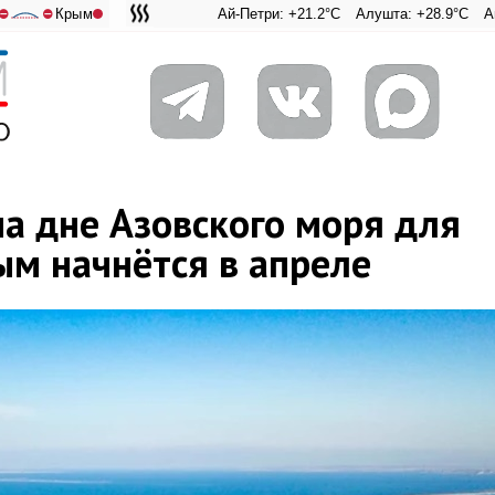
Крым
Ай-Петри: +21.2°C
Алушта: +28.9°C
Ангарский пе
Адмиральс
⛔
⛔
а дне Азовского моря для
ым начнётся в апреле