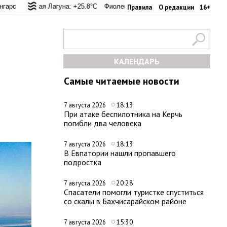
ревал: +25.8°C
кая Лагуна: +25.8°C
Евпатория: +31.8°C
Фиолент: +26.2°C
Керчь: +30.3°C
Казачья бухта: +26.1°C
Никитский сад: +
Херс
Правила
О редакции
16+
КАЛЕНДАРЬ
Самые читаемые новости
18:13
7 августа 2026
При атаке беспилотника на Керчь
погибли два человека
18:13
7 августа 2026
В Евпатории нашли пропавшего
подростка
20:28
7 августа 2026
Спасатели помогли туристке спуститься
со скалы в Бахчисарайском районе
15:30
7 августа 2026