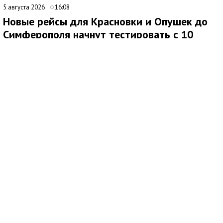
5 августа 2026
16:08
Новые рейсы для Красновки и Опушек до
Симферополя начнут тестировать с 10
августа
Медиаисточник: Министерство транспорта Республики Крым
С 10 августа 2026 года в тестовом режиме изменится
расписание движения автобусов на маршрутах №316-23