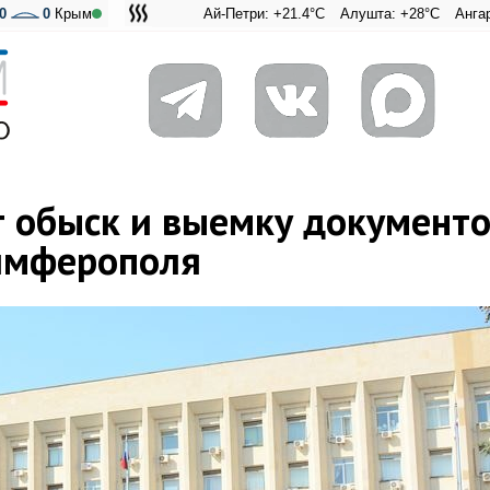
0
0
Крым
Ай-Петри: +21.4°C
Алушта: +28°C
Ангарский перев
Адмиральс
 обыск и выемку документо
имферополя