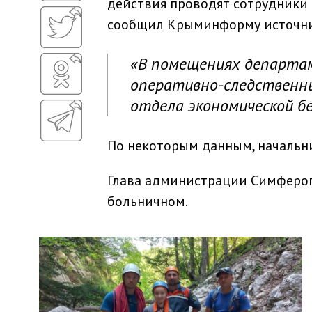
действия проводят сотрудники
сообщил Крыминформу источни
«В помещениях департам
оперативно-следственны
отдела экономической бе
По некоторым данным, начальни
Глава администрации Симфероп
больничном.