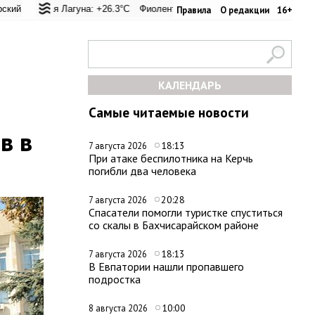
ал: +24.9°C
кая Лагуна: +26.3°C
Евпатория: +33.8°C
Фиолент: +26.6°C
Керчь: +31°C
Казачья бухта: +26.6°C
Никитский сад: +27°C
Херс
Правила
О редакции
16+
КАЛЕНДАРЬ
Самые читаемые новости
в в
18:13
7 августа 2026
При атаке беспилотника на Керчь
погибли два человека
20:28
7 августа 2026
Спасатели помогли туристке спуститься
со скалы в Бахчисарайском районе
18:13
7 августа 2026
В Евпатории нашли пропавшего
подростка
10:00
8 августа 2026