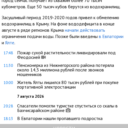
город сейчас получает из скважин более 70 тысяч
кубометров. Еще 50 тысяч кубов берутся из водохранилищ.
Засушливый период 2019-2020 годов привел к обмелению
водохранилищ в Крыму. На фоне вододефицита в конце
августе в ряде регионов Крыма
начали действовать
ограничения подачи воды. Позже были введены
в Евпатории
и
Ялте
.
Пожар сухой растительности ликвидировали под
17:48
Феодосией
Пенсионерка из Нижнегорского района потеряла
11:30
около 14,5 миллиона рублей после звонков
мошенников
Житель Ялты лишился 80 тысяч рублей при покупке
10:00
портативной электростанции
7 августа 2026
Спасатели помогли туристке спуститься со скалы в
20:28
Бахчисарайском районе
В Евпатории нашли пропавшего подростка
18:13