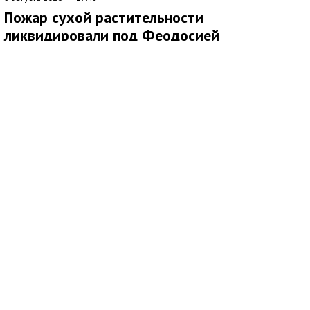
Пожар сухой растительности
ликвидировали под Феодосией
В 09:16 поступило сообщение о возгорании сухой
растительности за пределами с. Насыпное, ГО Феодосия.
Незамедлительно к месту происшествия были направлены
подразделения 4 пожарно-спасательного отряда.
По прибытии было установлено два очага возгорания по 500
кв.м. на открытой территории. Для тушения также были
привлечены добровольная пожарная команда, волонтёры,
водоподвозящая техника администрации, сельхозтехника для
опашки территории.
Благодаря слаженной работе всех звеньев, пожар был
ликвидирован на площади 3500 кв. м.
Всего от МЧС России было привлечено 64 человека и 11
единиц техники.