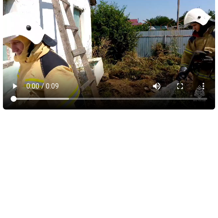
9 августа 2026
14:30
В Саках на месяц ограничат движение на
улице Санаторной
В Саках с 10 августа начнут действовать временные
ограничения для транспорта на улице Санаторной. Как
сообщила глава городской администрации Юлия Предыбайло,
меры связаны со строительными работами по устройству