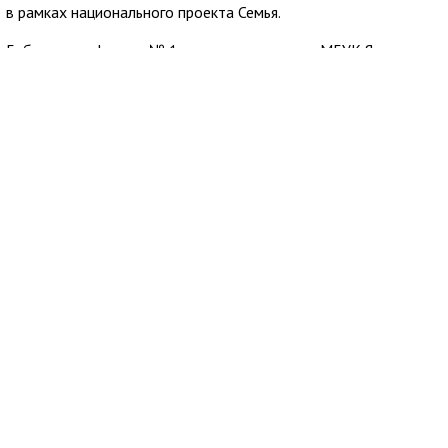
в рамках национального проекта Семья.
Библиотека-филиал № 1 входит в структуру МБУК Ялтинская
централизованная библиотечная система. После открытия
учреждение рассчитывают сделать одной из точек
притяжения для жителей Алупки.
6 августа 2026
18:34
Пожар на балконе седьмого этажа
ликвидировали в Евпатории