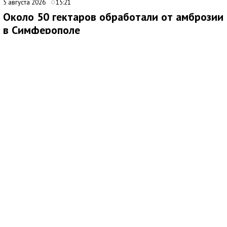
5 августа 2026
15:21
Около 50 гектаров обработали от амброзии
в Симферополе
В Симферополе продолжаются работы по ликвидации очагов
произрастания амброзии. Подрядная организация ежедневно
направляет на эти мероприятия 20 специалистов.
Покос проводят на центральных и магистральных улицах, в
общественных пространствах, а также на набережных реки
Салгир. Кампания стартовала в апреле и, как планируется,
продлится до октября.
По данным городских служб, к настоящему времени
амброзию скосили на общей площади около 50 гектаров.
Сейчас специалисты работают в микрорайоне Каменка.
Ранее аналогичные мероприятия прошли в микрорайонах
Белое-4 и Белое-5, на улице Маршала Жукова, а также на
территориях Верхнего и Нижнего плато.