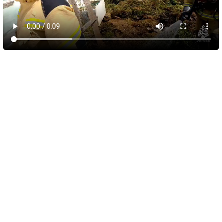
10 августа 2026
05:56
Обломки БПЛА вызвали пожар у пляжа
Инжир и повредили автомобили
В Севастополе военные, авиация, силы ПВО и мобильные
огневые группы отразили атаку беспилотников ВСУ. По
предварительным данным, было сбито 15 БПЛА,
преимущественно над морем и на удалении от берега.
Спасательная служба города уточнила, что из-за падения
обломков сбитых аппаратов загорелся лес в районе пляжа
Инжир. Там возникли два очага возгорания.
На месте работают спасатели, сотрудники лесхоза и другие
необходимые службы. Людей эвакуируют с кемпинга на пляже