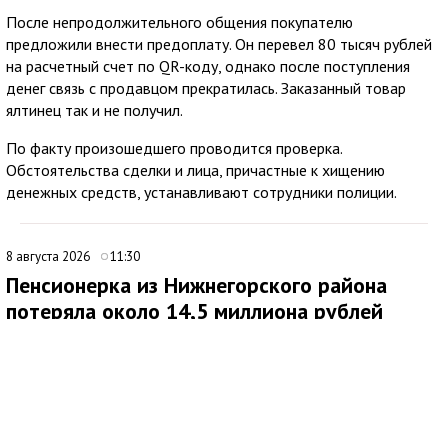
После непродолжительного общения покупателю
предложили внести предоплату. Он перевел 80 тысяч рублей
на расчетный счет по QR-коду, однако после поступления
денег связь с продавцом прекратилась. Заказанный товар
ялтинец так и не получил.
По факту произошедшего проводится проверка.
Обстоятельства сделки и лица, причастные к хищению
денежных средств, устанавливают сотрудники полиции.
8 августа 2026
11:30
Пенсионерка из Нижнегорского района
потеряла около 14,5 миллиона рублей
после звонков мошенников
В Нижнегорском районе 62-летняя местная жительница
обратилась в ОМВД России после того, как стала жертвой
дистанционных мошенников. По данным полиции,
злоумышленники похитили у нее около 14,5 миллиона рублей.