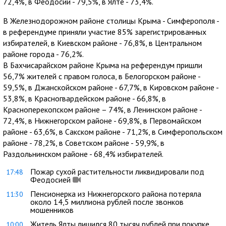
72,4%, в Феодосии - 79,5%, в Ялте - 73,4%.
В Железнодорожном районе столицы Крыма - Симферополя -
в референдуме приняли участие 85% зарегистрированных
избирателей, в Киевском районе - 76,8%, в Центральном
районе города - 76,2%.
В Бахчисарайском районе Крыма на референдум пришли
56,7% жителей с правом голоса, в Белогорском районе -
59,5%, в Джанскойском районе - 67,7%, в Кировском районе -
53,8%, в Красногвардейском районе - 66,8%, в
Красноперекопском районе – 74%, в Ленинском районе -
72,4%, в Нижнегорском районе - 69,8%, в Первомайском
районе - 63,6%, в Сакском районе - 71,2%, в Симферопольском
районе - 78,2%, в Советском районе - 59,9%, в
Раздольнинском районе - 68,4% избирателей.
Пожар сухой растительности ликвидировали под
17:48
Феодосией
Пенсионерка из Нижнегорского района потеряла
11:30
около 14,5 миллиона рублей после звонков
мошенников
Житель Ялты лишился 80 тысяч рублей при покупке
10:00