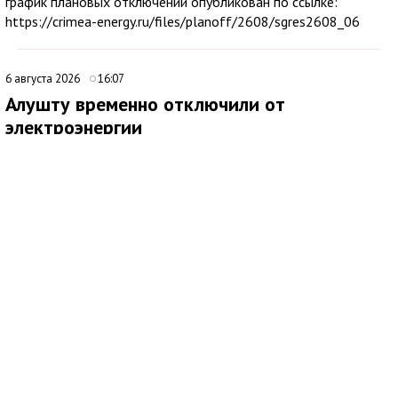
график плановых отключений опубликован по ссылке:
https://crimea-energy.ru/files/planoff/2608/sgres2608_06
6 августа 2026
16:07
Алушту временно отключили от
электроэнергии
В Алуште временно ограничили подачу электроэнергии на
территории всего муниципалитета. Об этом сообщила глава
администрации города Галина Огнёва.
По ее словам, отключение связано с проведением аварийных
работ. Ожидается, что электроснабжение восстановят
примерно через два часа.
6 августа 2026
17:55
Библиотеку в Алупке превратили в
современный культурный центр