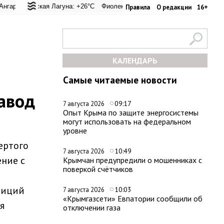
 перевал: +20.6°C
альская Лагуна: +26°C
Евпатория: +26.2°C
Фиолент: +26.5°C
Керчь: +33.4°C
Казачья бухта: +26.4°C
Никитский са
Хе
Правила
О редакции
16+
КАЛЕНДАРЬ
Самые читаемые новости
авод
09:17
7 августа 2026
Опыт Крыма по защите энергосистемы
могут использовать на федеральном
уровне
ертого
10:49
7 августа 2026
ние с
Крымчан предупредили о мошенниках с
поверкой счётчиков
тиций
10:03
7 августа 2026
«Крымгазсети» Евпатории сообщили об
я
отключении газа