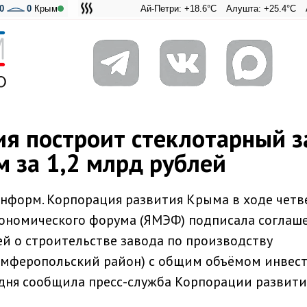
0
0
Крым
Ай-Петри: +18.6°C
Алушта: +25.4°C
Ангарский
Адмир
я построит стеклотарный з
 за 1,2 млрд рублей
нформ. Корпорация развития Крыма в ходе четв
ономического форума (ЯМЭФ) подписала соглаше
й о строительстве завода по производству
Симферопольский район) с общим объёмом инвес
годня сообщила пресс-служба Корпорации развити