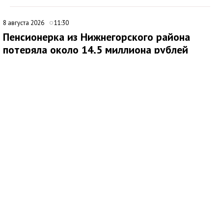
8 августа 2026
11:30
Пенсионерка из Нижнегорского района
потеряла около 14,5 миллиона рублей
после звонков мошенников
В Нижнегорском районе 62-летняя местная жительница
обратилась в ОМВД России после того, как стала жертвой
дистанционных мошенников. По данным полиции,
злоумышленники похитили у нее около 14,5 миллиона рублей.
По факту хищения денежных средств в особо крупном
размере возбуждено уголовное дело по ч. 4 ст. 159 УК РФ.
Как сообщила потерпевшая, схема обмана продолжалась
около четырех месяцев. Сначала ей позвонил неизвестный
мужчина, попросил продиктовать номер СНИЛС и сразу
завершил разговор. Позже женщине поступил еще один
звонок: собеседница представилась сотрудником службы
безопасности портала Госуслуги, после чего связь также
оборвалась.