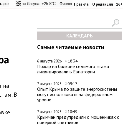
перевал: +25°C
ьская Лагуна: +25.8°C
Евпатория: +32°C
Фиолент: +26.1°C
Керчь: +33.1°C
Казачья бухта: +26.2°C
Никитский сад: +2
Хе
Правила
О редакции
16+
КАЛЕНДАРЬ
Самые читаемые новости
ра
18:34
6 августа 2026
Пожар на балконе седьмого этажа
ликвидировали в Евпатории
09:17
7 августа 2026
л на
Опыт Крыма по защите энергосистемы
стам. В
могут использовать на федеральном
уровне
авке
10:49
7 августа 2026
Крымчан предупредили о мошенниках с
поверкой счётчиков