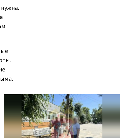
 нужна.
а
ом
рые
оты.
не
рыма.