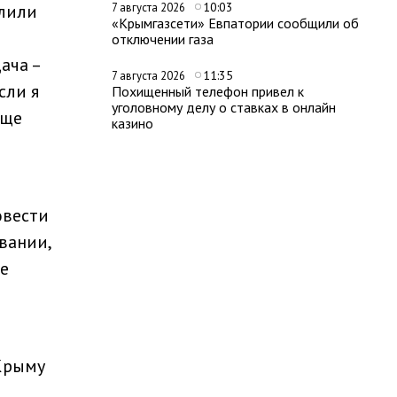
10:03
алили
7 августа 2026
«Крымгазсети» Евпатории сообщили об
отключении газа
ача –
11:35
7 августа 2026
сли я
Похищенный телефон привел к
уголовному делу о ставках в онлайн
бще
казино
овести
вании,
е
 Крыму