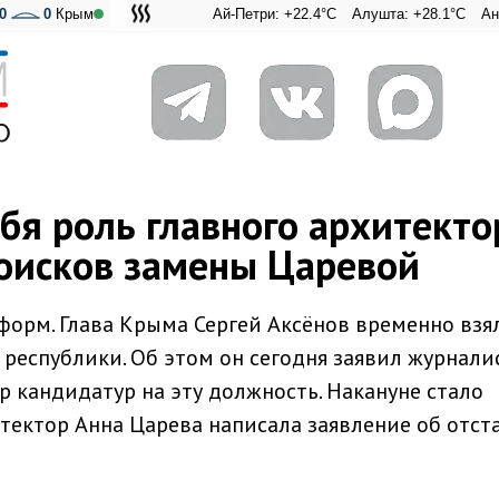
0
0
Крым
Ай-Петри: +22.4°C
Алушта: +28.1°C
Ангарский 
Адмирал
ебя роль главного архитекто
оисков замены Царевой
орм. Глава Крыма Сергей Аксёнов временно взя
 республики. Об этом он сегодня заявил журнали
р кандидатур на эту должность. Накануне стало
тектор Анна Царева написала заявление об отст