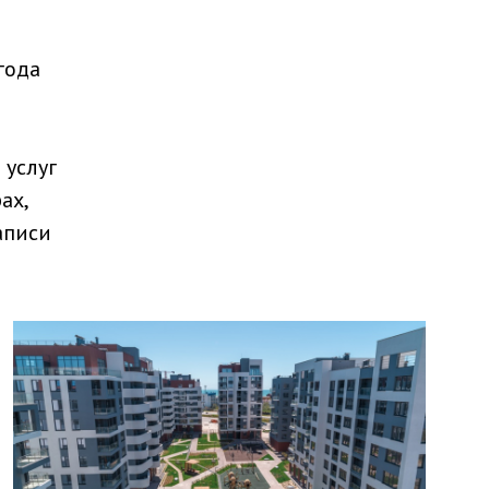
года
 услуг
ах,
аписи