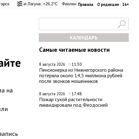
еревал: +23.7°C
ьская Лагуна: +26.2°C
Евпатория: +26°C
Фиолент: +26.4°C
Керчь: +26.8°C
Казачья бухта: +26.2°C
Никитский сад: +
Хер
Правила
О редакции
16+
КАЛЕНДАРЬ
Самые читаемые новости
айте
11:30
8 августа 2026
Пенсионерка из Нижнегорского района
потеряла около 14,5 миллиона рублей
после звонков мошенников
а на
17:48
8 августа 2026
Пожар сухой растительности
ликвидировали под Феодосией
или
запись