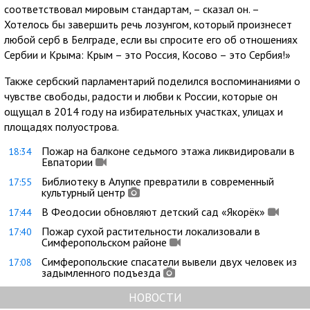
соответствовал мировым стандартам, – сказал он. –
Хотелось бы завершить речь лозунгом, который произнесет
любой серб в Белграде, если вы спросите его об отношениях
Сербии и Крыма: Крым – это Россия, Косово – это Сербия!»
Также сербский парламентарий поделился воспоминаниями о
чувстве свободы, радости и любви к России, которые он
ощущал в 2014 году на избирательных участках, улицах и
площадях полуострова.
Пожар на балконе седьмого этажа ликвидировали в
18:34
Евпатории
Библиотеку в Алупке превратили в современный
17:55
культурный центр
В Феодосии обновляют детский сад «Якорёк»
17:44
Пожар сухой растительности локализовали в
17:40
Симферопольском районе
Симферопольские спасатели вывели двух человек из
17:08
задымленного подъезда
НОВОСТИ