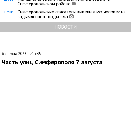
Симферопольском районе
Симферопольские спасатели вывели двух человек из
17:08
задымленного подъезда
НОВОСТИ
6 августа 2026
15:35
Часть улиц Симферополя 7 августа
временно останется без электроснабжения
В Симферополе внесли дополнения в график плановых
отключений электроэнергии. По обновленным данным, 7
августа 2026 года электроснабжение будет временно
приостановлено с 8:00 до 17:00 на улицах:
ул. Крылова, 131а, 133;
ул. Петровская балка, 171-275(нечет), 203а, 218-316 (чет);