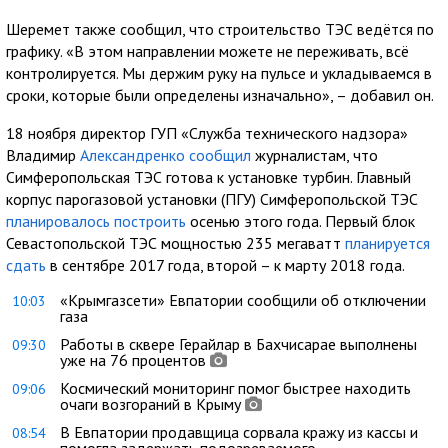
Шеремет также сообщил, что строительство ТЭС ведётся по
графику. «В этом направлении можете не переживать, всё
контролируется. Мы держим руку на пульсе и укладываемся в
сроки, которые были определены изначально», – добавил он.
18 ноября директор ГУП «Служба технического надзора»
Владимир
Александренко сообщил
журналистам, что
Симферопольская ТЭС готова к установке турбин. Главный
корпус парогазовой установки (ПГУ) Симферопольской ТЭС
планировалось построить
осенью этого года. Первый блок
Севастопольской ТЭС мощностью 235 мегаватт
планируется
сдать
в сентябре 2017 года, второй – к марту 2018 года.
«Крымгазсети» Евпатории сообщили об отключении
10:03
газа
Работы в сквере Герайлар в Бахчисарае выполнены
09:30
уже на 76 процентов
Космический мониторинг помог быстрее находить
09:06
очаги возгораний в Крыму
В Евпатории продавщица сорвала кражу из кассы и
08:54