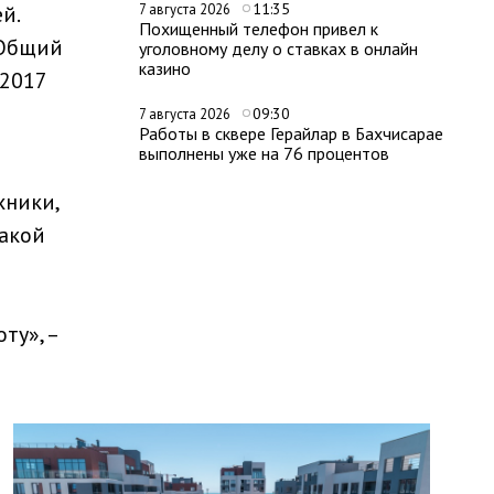
11:35
й.
7 августа 2026
Похищенный телефон привел к
 Общий
уголовному делу о ставках в онлайн
казино
 2017
09:30
7 августа 2026
Работы в сквере Герайлар в Бахчисарае
выполнены уже на 76 процентов
хники,
Такой
о
ту», –