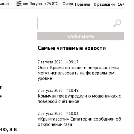
 перевал: +20.6°C
льская Лагуна: +25.8°C
Евпатория: +26.2°C
Фиолент: +26.4°C
Керчь: +33.4°C
Казачья бухта: +26.2°C
Никитский сад
Х
Правила
О редакции
16+
КАЛЕНДАРЬ
Самые читаемые новости
09:17
7 августа 2026
Опыт Крыма по защите энергосистемы
могут использовать на федеральном
уровне
т
10:49
7 августа 2026
е
Крымчан предупредили о мошенниках с
поверкой счётчиков
10:03
7 августа 2026
«Крымгазсети» Евпатории сообщили об
отключении газа
ю, а в