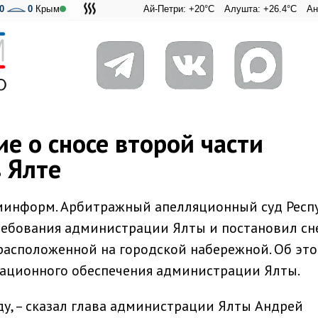
0
0
Крым
Ай-Петри: +20°C
Алушта: +26.4°C
Ангарский 
Адмир
е о сносе второй части
 Ялте
ыминформ. Арбитражный апелляционный суд Респ
ебования администрации Ялты и постановил сн
 расположенной на городской набережной. Об эт
ационного обеспечения администрации Ялты.
у, – сказал глава администрации Ялты Андрей