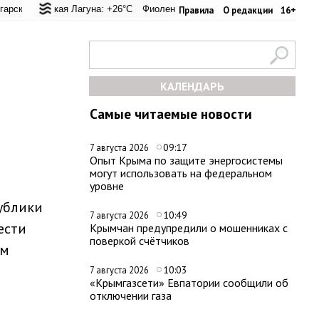
перевал: +23°C
альская Лагуна: +26°C
Евпатория: +29.8°C
Фиолент: +26.5°C
Керчь: +33.4°C
Казачья бухта: +26.4°C
Никитский сад: 
Хе
Правила
О редакции
16+
КАЛЕНДАРЬ
Самые читаемые новости
09:17
7 августа 2026
Опыт Крыма по защите энергосистемы
могут использовать на федеральном
уровне
ублики
10:49
7 августа 2026
ести
Крымчан предупредили о мошенниках с
поверкой счётчиков
ом
10:03
7 августа 2026
«Крымгазсети» Евпатории сообщили об
отключении газа