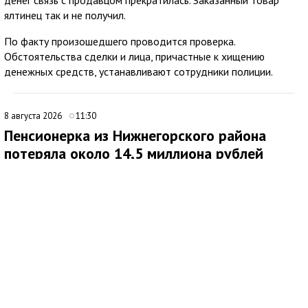
денег связь с продавцом прекратилась. Заказанный товар
ялтинец так и не получил.
По факту произошедшего проводится проверка.
Обстоятельства сделки и лица, причастные к хищению
денежных средств, устанавливают сотрудники полиции.
8 августа 2026
11:30
Пенсионерка из Нижнегорского района
потеряла около 14,5 миллиона рублей
после звонков мошенников
В Нижнегорском районе 62-летняя местная жительница
обратилась в ОМВД России после того, как стала жертвой
дистанционных мошенников. По данным полиции,
злоумышленники похитили у нее около 14,5 миллиона рублей.
По факту хищения денежных средств в особо крупном
размере возбуждено уголовное дело по ч. 4 ст. 159 УК РФ.
Как сообщила потерпевшая, схема обмана продолжалась