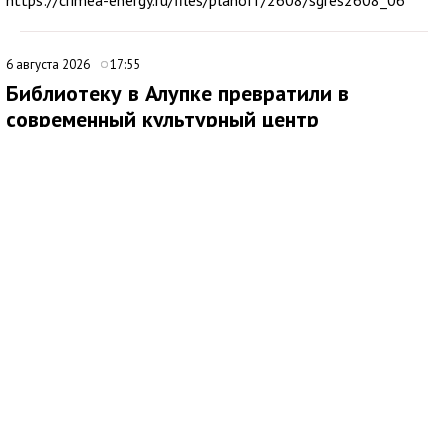
https://crimea-energy.ru/files/planoff/2608/sgres2608_06
6 августа 2026
17:55
Библиотеку в Алупке превратили в
современный культурный центр
Медиаисточник: Администрация города Ялта Республики Крым