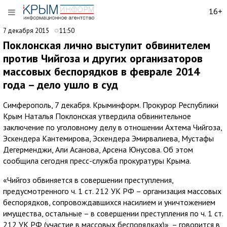
16+
7 декабря 2015
11:50
Поклонская лично выступит обвинителем
против Чийгоза и других организаторов
массовых беспорядков в феврале 2014
года – дело ушло в суд
Симферополь, 7 декабря. Крыминформ. Прокурор Республики
Крым Наталья Поклонская утвердила обвинительное
заключение по уголовному делу в отношении Ахтема Чийгоза,
Эскендера Кантемирова, Эскендера Эмирвалиева, Мустафы
Дегерменджи, Али Асанова, Арсена Юнусова. Об этом
сообщила сегодня пресс-служба прокуратуры Крыма.
«Чийгоз обвиняется в совершении преступления,
предусмотренного ч. 1 ст. 212 УК РФ – организация массовых
беспорядков, сопровождавшихся насилием и уничтожением
имущества, остальные – в совершении преступления по ч. 1 ст.
212 УК РФ (участие в массовых беспорядках)», – говорится в