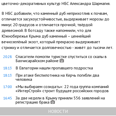
цветочно-декоративных культур НБС Александра Шармагия.
В НБС добавили, что каменный дуб неприхотлив к почвам,
отличается засухоустойчивостью, выдерживает морозы до
минус 20 градусов и отличается прочной, твёрдой
древесиной. В ботсаду также напомнили, что для
Южнобережья Крыма дуб каменный – ценнейший
вечнозелёный экзот, который прекрасно выдерживает
стрижку и отличается долговечностью - живёт до тысячи лет.
Спасатели помогли туристке спуститься со скалы в
20:28
Бахчисарайском районе
В Евпатории нашли пропавшего подростка
18:13
При атаке беспилотника на Керчь погибли два
18:13
человека
«Мы выбираем созидать»: 22 года группа компаний
17:00
«ИнтерСтрой» строит будущее российских городов
За две недели в Крыму приняли 556 заявлений на
16:45
регистрацию брака
НОВОСТИ